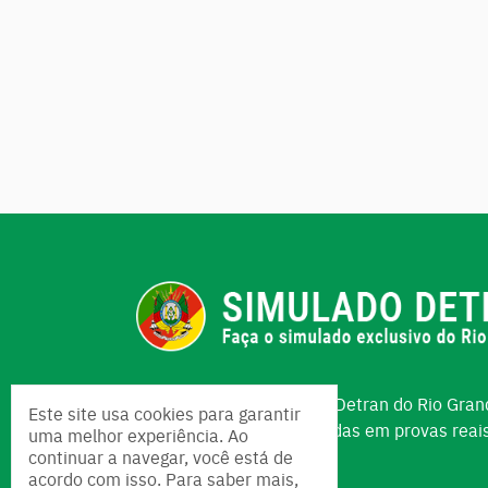
O melhor simulado para o Detran do Rio Grand
Este site usa cookies para garantir
São + de perguntas baseadas em provas reai
uma melhor experiência. Ao
Saiba mais sobre nós
continuar a navegar, você está de
acordo com isso. Para saber mais,