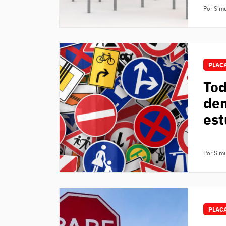
Por Sim
PLACA
Tod
dem
es
Por Sim
PLACA