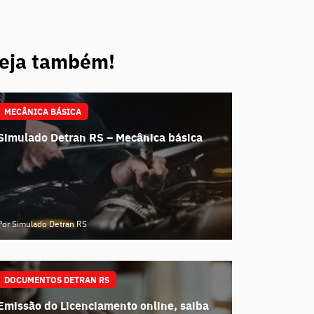
eja também!
MECÂNICA BÁSICA
Simulado Detran RS – Mecânica básica
Por Simulado Detran RS
DOCUMENTOS DETRAN RS
Emissão do Licenciamento online, saiba