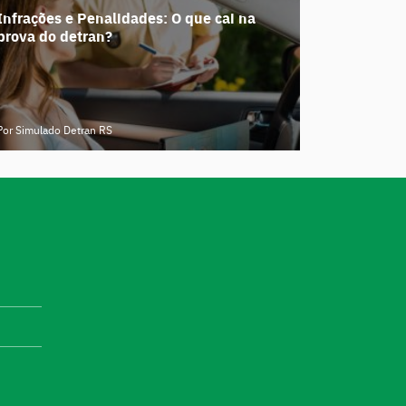
Infrações e Penalidades: O que cai na
prova do detran?
Por Simulado Detran RS